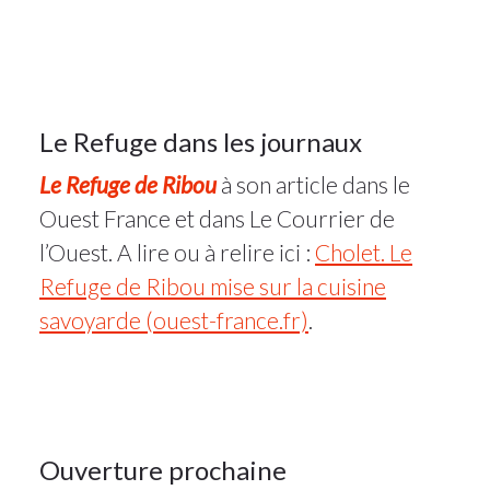
Actualité
31
Le Refuge dans les journaux
Le Refuge de Ribou
à son article dans le
AOÛT
2022
Ouest France et dans Le Courrier de
l’Ouest. A lire ou à relire ici :
Cholet. Le
10Août
Refuge de Ribou mise sur la cuisine
2022
savoyarde (ouest-france.fr)
.
Actualité
10
Ouverture prochaine