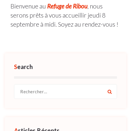
Bienvenue au
Refuge de Ribou
, nous
AOÛT
2022
serons prêts à vous accueillir jeudi 8
septembre à midi. Soyez au rendez-vous !
Search
Recherche
pour :
Articles Récents