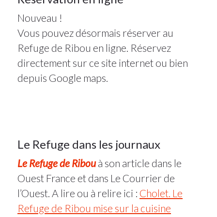
27
Nouveau !
SEP 2022
Vous pouvez désormais réserver au
Refuge de Ribou en ligne. Réservez
31Août
directement sur ce site internet ou bien
2022
depuis Google maps.
Actualité
31
Le Refuge dans les journaux
Le Refuge de Ribou
à son article dans le
AOÛT
2022
Ouest France et dans Le Courrier de
l’Ouest. A lire ou à relire ici :
Cholet. Le
10Août
Refuge de Ribou mise sur la cuisine